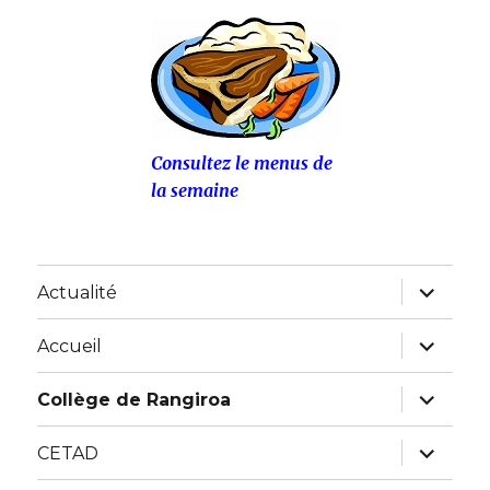
Consultez le menus de
la semaine
ouvrir
Actualité
le
sous-
menu
ouvrir
Accueil
le
sous-
menu
ouvrir
Collège de Rangiroa
le
sous-
menu
ouvrir
CETAD
le
sous-