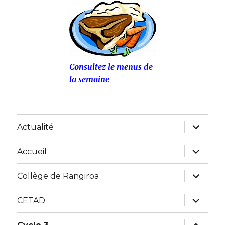
Consultez le menus de
la semaine
ouvrir
Actualité
le
sous-
menu
ouvrir
Accueil
le
sous-
menu
ouvrir
Collège de Rangiroa
le
sous-
menu
ouvrir
CETAD
le
sous-
menu
ouvrir