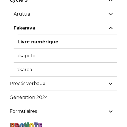
Cycle 3
le
sous-
menu
ouvrir
Arutua
le
sous-
menu
ouvrir
Fakarava
le
sous-
menu
Livre numérique
Takapoto
Takaroa
ouvrir
Procés verbaux
le
sous-
menu
Génération 2024
ouvrir
Formulaires
le
sous-
menu