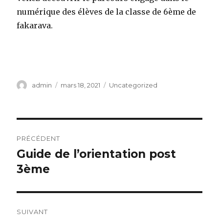
numérique des élèves de la classe de 6ème de
fakarava.
Cliquez ici
Auteur
Publié
Catégories
admin
mars 18, 2021
Uncategorized
le
Navigation
PRÉCÉDENT
de
Guide de l’orientation post
Publication
précédente :
3ème
l’article
SUIVANT